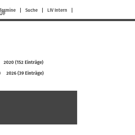
avigation
Termine
Suche
LIV Intern
UF
berspringen
2020 (152 Einträge)
)
2026 (39 Einträge)