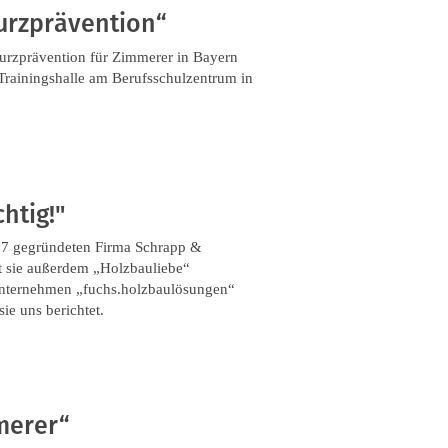
urzprävention“
urzprävention für Zimmerer in Bayern
 Trainingshalle am Berufsschulzentrum in
chtig!"
1987 gegründeten Firma Schrapp &
t sie außerdem „Holzbauliebe“
unternehmen „fuchs.holzbaulösungen“
e uns berichtet.
merer“