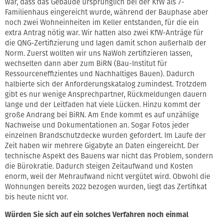
war, dass das Gebäude ursprünglich bei der KfW als 7-
Familienhaus eingereicht wurde, während der Bauphase aber
noch zwei Wohneinheiten im Keller entstanden, für die ein
extra Antrag nötig war. Wir hatten also zwei KfW-Anträge für
die QNG-Zertifizierung und lagen damit schon außerhalb der
Norm. Zuerst wollten wir uns NaWoh zertifizieren lassen,
wechselten dann aber zum BiRN (Bau-Institut für
Ressourceneffizientes und Nachhaltiges Bauen). Dadurch
halbierte sich der Anforderungskatalog zumindest. Trotzdem
gibt es nur wenige Ansprechpartner, Rückmeldungen dauern
lange und der Leitfaden hat viele Lücken. Hinzu kommt der
große Andrang bei BiRN. Am Ende kommt es auf unzählige
Nachweise und Dokumentationen an. Sogar Fotos jeder
einzelnen Brandschutzdecke wurden gefordert. Im Laufe der
Zeit haben wir mehrere Gigabyte an Daten eingereicht. Der
technische Aspekt des Bauens war nicht das Problem, sondern
die Bürokratie. Dadurch steigen Zeitaufwand und Kosten
enorm, weil der Mehraufwand nicht vergütet wird. Obwohl die
Wohnungen bereits 2022 bezogen wurden, liegt das Zertifikat
bis heute nicht vor.
Würden Sie sich auf ein solches Verfahren noch einmal