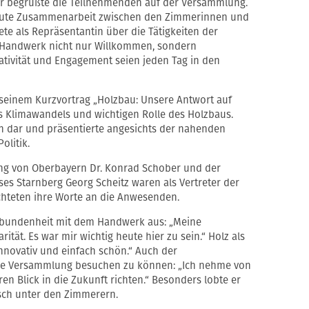
r begrüßte die Teilnehmenden auf der Versammlung.
e gute Zusammenarbeit zwischen den Zimmerinnen und
ete als Repräsentantin über die Tätigkeiten der
 Handwerk nicht nur Willkommen, sondern
eativität und Engagement seien jeden Tag in den
n seinem Kurzvortrag „Holzbau: Unsere Antwort auf
s Klimawandels und wichtigen Rolle des Holzbaus.
on dar und präsentierte angesichts der nahenden
olitik.
ng von Oberbayern Dr. Konrad Schober und der
ses Starnberg Georg Scheitz waren als Vertreter der
ichteten ihre Worte an die Anwesenden.
rbundenheit mit dem Handwerk aus: „Meine
rität. Es war mir wichtig heute hier zu sein.“ Holz als
 innovativ und einfach schön.“ Auch der
h die Versammlung besuchen zu können: „Ich nehme von
hren Blick in die Zukunft richten.“ Besonders lobte er
sch unter den Zimmerern.