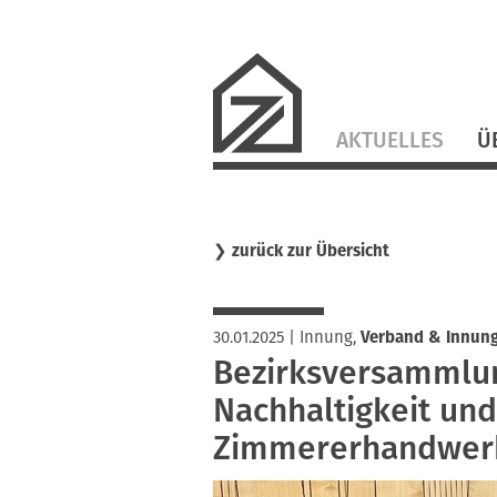
Navigation
AKTUELLES
Ü
überspringen
❯
zurück zur Übersicht
30.01.2025
|
Innung
,
Verband & Innun
Bezirksversammlu
Nachhaltigkeit un
Zimmererhandwer