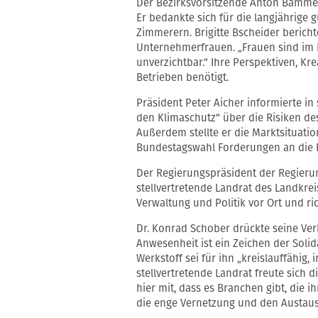
Der Bezirksvorsitzende Anton Bamme
Er bedankte sich für die langjährig
Zimmerern. Brigitte Bscheider bericht
Unternehmerfrauen. „Frauen sind im
unverzichtbar.“ Ihre Perspektiven, Kr
Betrieben benötigt.
Präsident Peter Aicher informierte i
den Klimaschutz“ über die Risiken de
Außerdem stellte er die Marktsituati
Bundestagswahl Forderungen an die P
Der Regierungspräsident der Regieru
stellvertretende Landrat des Landkrei
Verwaltung und Politik vor Ort und r
Dr. Konrad Schober drückte seine Ve
Anwesenheit ist ein Zeichen der Solida
Werkstoff sei für ihn „kreislauffähig,
stellvertretende Landrat freute sic
hier mit, dass es Branchen gibt, die i
die enge Vernetzung und den Austau