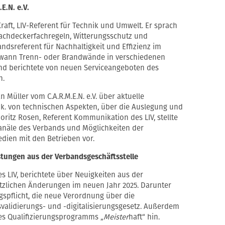
E.N. e.V.
Kraft, LIV-Referent für Technik und Umwelt. Er sprach
Dachdeckerfachregeln, Witterungsschutz und
ndsreferent für Nachhaltigkeit und Effizienz im
te, wann Trenn- oder Brandwände in verschiedenen
nd berichtete von neuen Serviceangeboten des
h.
n Müller vom C.A.R.M.E.N. e.V. über aktuelle
ik. von technischen Aspekten, über die Auslegung und
ritz Rosen, Referent Kommunikation des LIV, stellte
näle des Verbands und Möglichkeiten der
dien mit den Betrieben vor.
stungen aus der Verbandsgeschäftsstelle
s LIV, berichtete über Neuigkeiten aus der
tzlichen Änderungen im neuen Jahr 2025. Darunter
gspflicht, die neue Verordnung über die
validierungs- und -digitalisierungsgesetz. Außerdem
des Qualifizierungsprogramms „
Meister
haft“ hin.