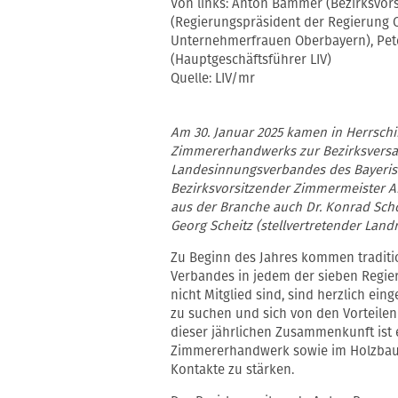
Von links: Anton Bammer (Bezirksvor
(Regierungspräsident der Regierung O
Unternehmerfrauen Oberbayern), Peter
(Hauptgeschäftsführer LIV)
Quelle: LIV/mr
Am 30. Januar 2025 kamen in Herrschi
Zimmererhandwerks zur Bezirksversa
Landesinnungsverbandes des Bayeris
Bezirksvorsitzender Zimmermeister
aus der Branche auch Dr. Konrad Sch
Georg Scheitz (stellvertretender Land
Zu Beginn des Jahres kommen traditio
Verbandes in jedem der sieben Regie
nicht Mitglied sind, sind herzlich ei
zu suchen und sich von den Vorteilen
dieser jährlichen Zusammenkunft ist
Zimmererhandwerk sowie im Holzbau 
Kontakte zu stärken.