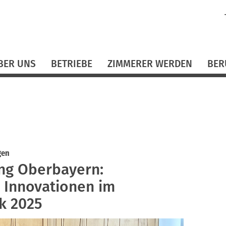
N
ü
BER UNS
BETRIEBE
ZIMMERER WERDEN
BER
gen
ng Oberbayern:
d Innovationen im
k 2025