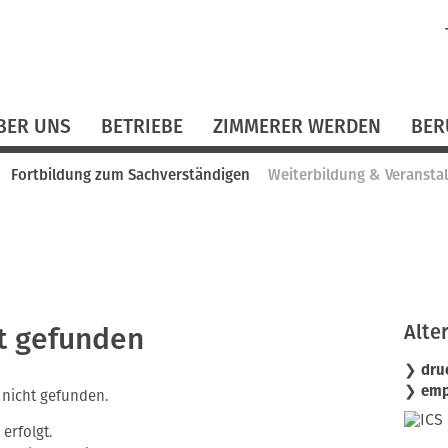
N
ü
BER UNS
BETRIEBE
ZIMMERER WERDEN
BER
Fortbildung zum Sachverständigen
Weiterbildung & Veransta
Alte
ht gefunden
❯ dru
❯ emp
nicht gefunden.
 erfolgt.