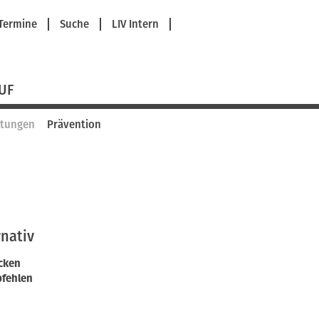
avigation
Termine
Suche
LIV Intern
berspringen
UF
ltungen
Prävention
rnativ
cken
fehlen