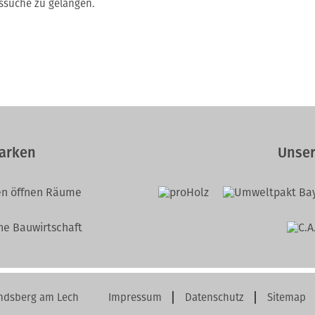
ssuche zu gelangen.
arken
Unser
ndsberg am Lech
Impressum
Datenschutz
Sitemap
Navigation
überspringen